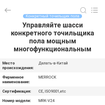
Dongguan
Merrock
Industry
Co.,Ltd.
All
Конкретный точильщик пола
Rights
Reserved.
Управляйте шасси
ДОМ
конкретного точильщика
ПРОДУКТЫ
пола мощным
многофункциональным
О
НАС
Место
Делать-в-Китай
происхождения:
ПУТЕШЕСТВИЕ
Фирменное
MERROCK
наименование:
ФАБРИКИ
Сертификация:
CE, ISO9001,etc
ПРОВЕРКА
Номер модели:
MRK-V24