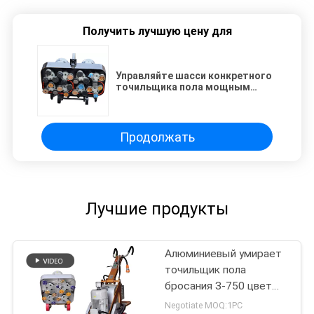
Получить лучшую цену для
Управляйте шасси конкретного
точильщика пола мощным
многофункциональным
Продолжать
Лучшие продукты
Алюминиевый умирает
точильщик пола
бросания З-750 цвет
15КВ 20ХП конкретный
Negotiate MOQ:1PC