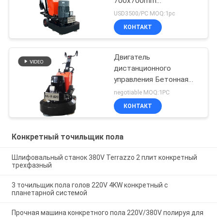
700x700mm
конкретный
USD3500/PC MOQ:1pc
самоходный
КОНТАКТ
Двигатель
дистанционного
управления Бетонная
напольная шлифовка
negotiable MOQ:1PC
для земляного
КОНТАКТ
покрытия из гранитного
мрамора
Конкретный точильщик пола
Шлифовальный станок 380V Terrazzo 2 плит конкретный
трехфазный
3 точильщик пола голов 220V 4KW конкретный с
планетарной системой
Прочная машина конкретного пола 220V/380V полируя для