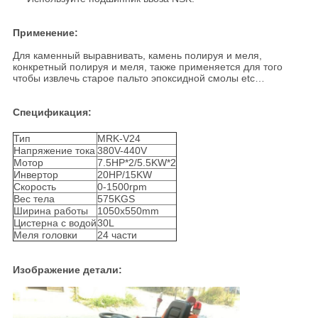
Применение:
Для каменный выравнивать, камень полируя и меля,
конкретный полируя и меля, также применяется для того
чтобы извлечь старое пальто эпоксидной смолы etc…
Спецификация:
Тип
MRK-V24
Напряжение тока
380V-440V
Мотор
7.5HP*2/5.5KW*2
Инвертор
20HP/15KW
Скорость
0-1500rpm
Вес тела
575KGS
Ширина работы
1050x550mm
Цистерна с водой
30L
Меля головки
24 части
Изображение детали: