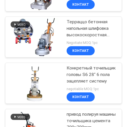
серый/белый
КОНТАКТ
Терраццо бетонная
напольная шлифовка
высокоскоростная
автоматическая
Negotiate MOQ:1pc
планетальная система
КОНТАКТ
ходьбы
Конкретный точильщик
головы S6 28" 6 пола
зацепляет систему
negotiable MOQ:1pc
КОНТАКТ
привод полируя машины
точильщика цемента