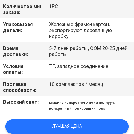
КАЧЕСТВА
Количество мин
1PC
заказа:
СВЯЖИТЕСЬ
Упаковывая
Железные фраме+картон,
детали:
экспортируют деревянную
МЫ
коробку
Время
5-7 дней работы, ОЭМ 20-25 дней
НОВОСТИ
доставки:
работы
Условия
ТТ, западное соединение
КАРТА
оплаты:
САЙТА
Поставка
10 комплектов / месяц
способности:
PRIVACY
Высокий свет:
,
машина конкретного пола полируя
конкретный полировщик пола
POLICY
ЛУЧШАЯ ЦЕНА