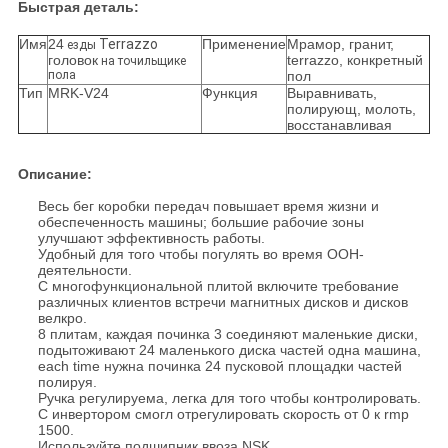
Быстрая деталь:
Имя
24
Terrazzo
Применение
Мрамор, гранит,
езды
головок
terrazzo, конкретный
на точильщике
пола
пол
Тип
MRK-V24
Функция
Выравнивать,
полирующ, молоть,
восстанавливая
Описание:
Весь бег коробки передач повышает время жизни и
обеспеченность машины; большие рабочие зоны
улучшают эффективность работы.
Удобный для того чтобы погулять во время ООН-
деятельности.
С многофункциональной плитой включите требование
различных клиентов встречи магнитных дисков и дисков
велкро.
8 плитам, каждая починка 3 соединяют маленькие диски,
подытоживают 24 маленького диска частей одна машина,
each time нужна починка 24 пусковой площадки частей
полируя.
Ручка регулируема, легка для того чтобы контролировать.
С инвертором смогл отрегулировать скорость от 0 к rmp
1500.
Используйте подшипник ввоза NSK.